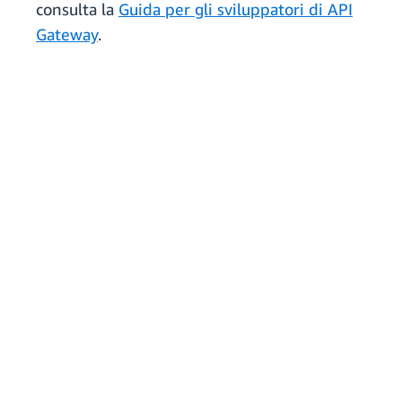
consulta la
Guida per gli sviluppatori di API
Gateway
.