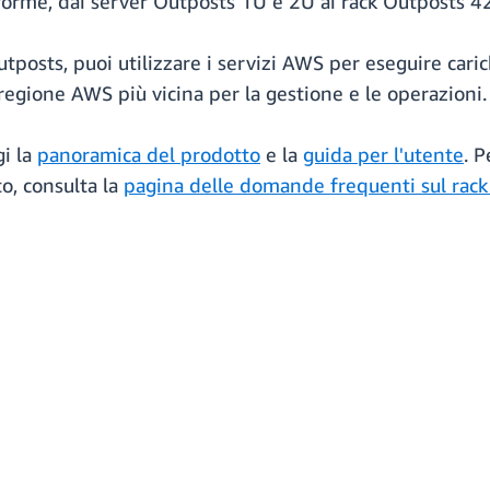
 forme, dai server Outposts 1U e 2U ai rack Outposts 4
posts, puoi utilizzare i servizi AWS per eseguire carich
regione AWS più vicina per la gestione e le operazioni.
gi la
panoramica del prodotto
e la
guida per l'utente
. P
o, consulta la
pagina delle domande frequenti sul rac