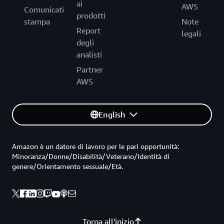
ai
AWS
Comunicati
prodotti
stampa
Note
Report
legali
degli
analisti
Partner
AWS
English
Amazon è un datore di lavoro per le pari opportunità:
Minoranza/Donne/Disabilità/Veterano/Identità di
genere/Orientamento sessuale/Età.
Torna all'inizio