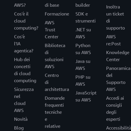
AWS?
di base
builder
Inoltra
Cos'è il
Formazione
SDK e
un ticket
cloud
strumenti
di
AWS
computing?
supporto
Trust
.NET su
Cos'è
Center
AWS
AWS
l'IA
re:Post
Biblioteca
Python
agentica?
di
su AWS
Knowledge
Hub dei
soluzioni
Center
Java su
concetti
AWS
AWS
Panoramica
di cloud
Centro
del
PHP su
computing
di
Supporto
AWS
Sicurezza
architettura
AWS
JavaScript
nel
Domande
Accedi ai
su AWS
cloud
frequenti
consigli
AWS
tecniche
degli
Novità
e
esperti
relative
Blog
Accessibilit