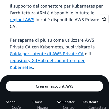
Il supporto del connettore per Kubernetes per
l'architettura ARM è disponibile in tutte le
regioni AWS
in cui è disponibile AWS Private
CA.
Per saperne di più su come utilizzare AWS
Private CA con Kubernetes, puoi visitare la
Guida per l'utente di AWS Private CA
e il
repository GitHub del connettore per
Kubernetes
.
Crea un account AWS
Scopri
Risorse
Sviluppatori
Assistenza
Cos'è
Nozioni
Centro
Contattaci