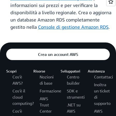
informazioni sui prezzi e per verificare la
disponibilità a livello regionale. Crea o aggiorna
un database Amazon RDS completamente
gestito nella
Console di gestione Amazon RDS
.
Crea un account AWS
Scopri
Risorse
Sviluppatori
Assistenza
Cos'è
Nozioni
Centro
Contattaci
AWS?
di base
builder
Inoltra
Cos'è il
Formazione
SDK e
un ticket
cloud
strumenti
di
AWS
computing?
supporto
Trust
.NET su
Cos'è
Center
AWS
AWS