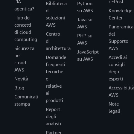
l'IA
re:Post
Biblioteca
Python
agentica?
di
su AWS
Knowledge
Hub dei
soluzioni
Center
Java su
concetti
AWS
AWS
Panoramica
di cloud
Centro
del
PHP su
computing
di
Supporto
AWS
Sicurezza
architettura
AWS
JavaScript
nel
Domande
Accedi ai
su AWS
cloud
frequenti
consigli
AWS
tecniche
degli
Novità
e
esperti
relative
Blog
Accessibilit
ai
AWS
Comunicati
prodotti
stampa
Note
Report
legali
degli
analisti
Partner