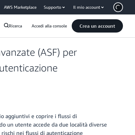
AWS Marketplace
Supporto
Il mio account
Crea un account
Ricerca
Accedi alla console
avanzate (ASF) per
 autenticazione
 aggiuntivi e coprire i flussi di
ndo un utente accede da due località diverse
 rischi nei flussi di autenticazione