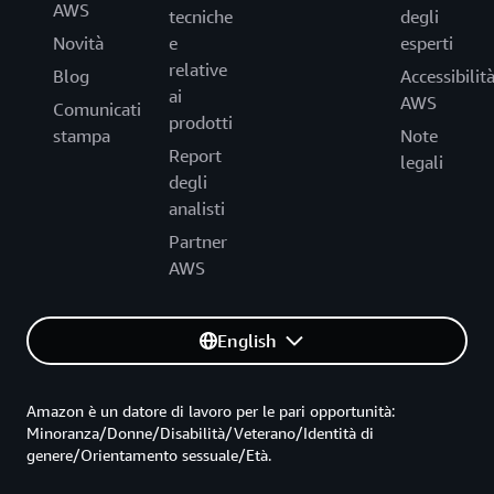
AWS
tecniche
degli
Novità
e
esperti
relative
Blog
Accessibilit
ai
AWS
Comunicati
prodotti
stampa
Note
Report
legali
degli
analisti
Partner
AWS
English
Amazon è un datore di lavoro per le pari opportunità:
Minoranza/Donne/Disabilità/Veterano/Identità di
genere/Orientamento sessuale/Età.