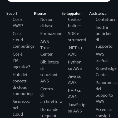
Scopri
Risorse
Sviluppatori
Assistenza
Cos'è
Nozioni
Centro
Contattaci
AWS?
di base
builder
Inoltra
Cos'è il
Formazione
SDK e
un ticket
cloud
strumenti
di
AWS
computing?
supporto
Trust
.NET su
Cos'è
Center
AWS
AWS
l'IA
re:Post
Biblioteca
Python
agentica?
di
su AWS
Knowledge
Hub dei
soluzioni
Center
Java su
concetti
AWS
AWS
Panoramica
di cloud
Centro
del
PHP su
computing
di
Supporto
AWS
Sicurezza
architettura
AWS
JavaScript
nel
Domande
Accedi ai
su AWS
cloud
frequenti
consigli