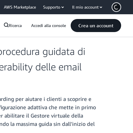
AWS Marketplace
Supporto
Il mio account
Crea un account
Ricerca
Accedi alla console
rocedura guidata di
erability delle email
ing per aiutare i clienti a scoprire e
nfigurazione adattiva che mette in primo
 abilitare il Gestore virtuale della
ndo la massima guida sin dall'inizio del