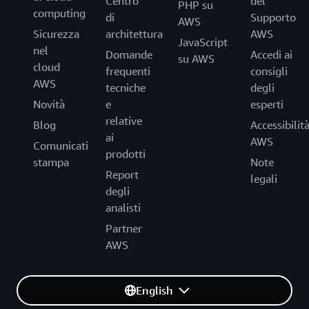
Centro
del
PHP su
computing
di
Supporto
AWS
Sicurezza
architettura
AWS
JavaScript
nel
Domande
Accedi ai
su AWS
cloud
frequenti
consigli
AWS
tecniche
degli
Novità
e
esperti
relative
Blog
Accessibilit
ai
AWS
Comunicati
prodotti
stampa
Note
Report
legali
degli
analisti
Partner
AWS
English