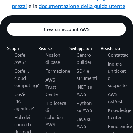
prezzi
e la
documentazione della guida utente
.
Crea un account AWS
Scopri
Risorse
Sviluppatori
Assistenza
Cos'è
Nozioni
Centro
Contattaci
AWS?
di base
builder
Inoltra
Cos'è il
Formazione
SDK e
un ticket
cloud
strumenti
di
AWS
computing?
supporto
Trust
.NET su
Cos'è
Center
AWS
AWS
l'IA
re:Post
Biblioteca
Python
agentica?
di
su AWS
Knowledge
Hub dei
soluzioni
Center
Java su
concetti
AWS
AWS
Panoramica
di cloud