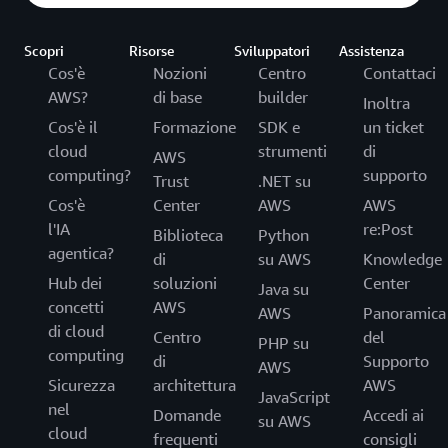
Scopri
Risorse
Sviluppatori
Assistenza
Cos'è
Nozioni
Centro
Contattaci
AWS?
di base
builder
Inoltra
Cos'è il
Formazione
SDK e
un ticket
cloud
strumenti
di
AWS
computing?
supporto
Trust
.NET su
Cos'è
Center
AWS
AWS
l'IA
re:Post
Biblioteca
Python
agentica?
di
su AWS
Knowledge
Hub dei
soluzioni
Center
Java su
concetti
AWS
AWS
Panoramica
di cloud
Centro
del
PHP su
computing
di
Supporto
AWS
Sicurezza
architettura
AWS
JavaScript
nel
Domande
Accedi ai
su AWS
cloud
frequenti
consigli