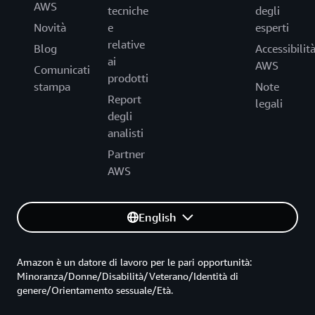
AWS
tecniche
degli
Novità
e
esperti
relative
Blog
Accessibilit
ai
AWS
Comunicati
prodotti
stampa
Note
Report
legali
degli
analisti
Partner
AWS
English
Amazon è un datore di lavoro per le pari opportunità:
Minoranza/Donne/Disabilità/Veterano/Identità di
genere/Orientamento sessuale/Età.