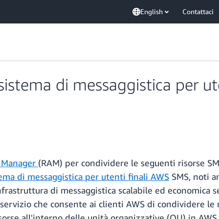
English
Contattaci
l sistema di messaggistica per u
s Manager
(RAM) per condividere le seguenti risorse SMS
ema di messaggistica per utenti finali AWS
SMS, noti 
nfrastruttura di messaggistica scalabile ed economica s
ervizio che consente ai clienti AWS di condividere le r
se all'interno delle unità organizzative (OU) in AWS O