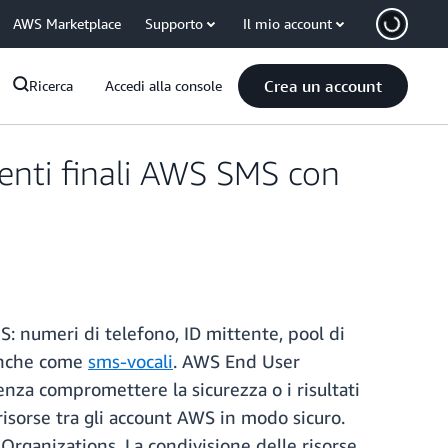
AWS Marketplace
Supporto
Il mio account
Crea un account
Ricerca
Accedi alla console
tenti finali AWS SMS con
: numeri di telefono, ID mittente, pool di
anche come
sms-vocali
. AWS End User
enza compromettere la sicurezza o i risultati
isorse tra gli account AWS in modo sicuro.
rganizations. La condivisione delle risorse