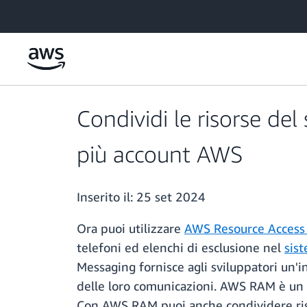
Passa al contenuto principale
Condividi le risorse de
più account AWS
Inserito il:
25 set 2024
Ora puoi utilizzare
AWS Resource Acces
telefoni ed elenchi di esclusione nel
sist
Messaging fornisce agli sviluppatori un'i
delle loro comunicazioni. AWS RAM è un s
Con AWS RAM puoi anche condividere risor