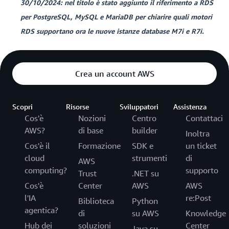
30/10/2024: nel titolo è stato aggiunto il riferimento a RDS
per PostgreSQL, MySQL e MariaDB per chiarire quali motori
RDS supportano ora le nuove istanze database M7i e R7i.
Crea un account AWS
Scopri
Risorse
Sviluppatori
Assistenza
Cos'è
Nozioni
Centro
Contattaci
AWS?
di base
builder
Inoltra
Cos'è il
Formazione
SDK e
un ticket
cloud
strumenti
di
AWS
computing?
supporto
Trust
.NET su
Cos'è
Center
AWS
AWS
l'IA
re:Post
Biblioteca
Python
agentica?
di
su AWS
Knowledge
Hub dei
soluzioni
Center
Java su