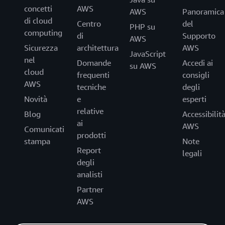
concetti
AWS
AWS
Panoramica
di cloud
Centro
del
PHP su
computing
di
Supporto
AWS
Sicurezza
architettura
AWS
JavaScript
nel
Domande
Accedi ai
su AWS
cloud
frequenti
consigli
AWS
tecniche
degli
Novità
e
esperti
relative
Blog
Accessibilit
ai
AWS
Comunicati
prodotti
stampa
Note
Report
legali
degli
analisti
Partner
AWS