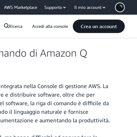
AWS Marketplace
Supporto
Il mio account
Crea un account
Ricerca
Accedi alla console
comando di Amazon Q
integrata nella Console di gestione AWS. La
re e distribuire software, oltre che per
l software, la riga di comando è difficile da
o il linguaggio naturale e fornisce
documentazione e aumentando la produttività.