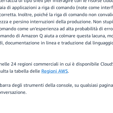
terfaccia di tipo shell per interagire con le risorse cl
aia di applicazioni a riga di comando (note come interf
 corretta. Inoltre, poiché la riga di comando non convalid
curezza e persino interruzioni della produzione. Non stu
 comando come un'esperienza ad alta probabilità di erro
i comando di Amazon Q aiuta a colmare questa lacuna, 
, documentazione in linea e traduzione dal linguaggio n
lle 24 regioni commerciali in cui è disponibile CloudSh
ulta la tabella delle
Regioni AWS
.
 barra degli strumenti della console, su qualsiasi pagin
onversazione.