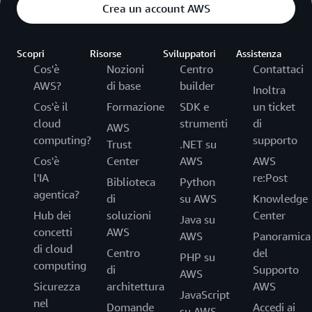
Crea un account AWS
Scopri
Risorse
Sviluppatori
Assistenza
Cos'è
Nozioni
Centro
Contattaci
AWS?
di base
builder
Inoltra
Cos'è il
Formazione
SDK e
un ticket
cloud
strumenti
di
AWS
computing?
supporto
Trust
.NET su
Cos'è
Center
AWS
AWS
l'IA
re:Post
Biblioteca
Python
agentica?
di
su AWS
Knowledge
Hub dei
soluzioni
Center
Java su
concetti
AWS
AWS
Panoramica
di cloud
Centro
del
PHP su
computing
di
Supporto
AWS
Sicurezza
architettura
AWS
JavaScript
nel
Domande
Accedi ai
su AWS