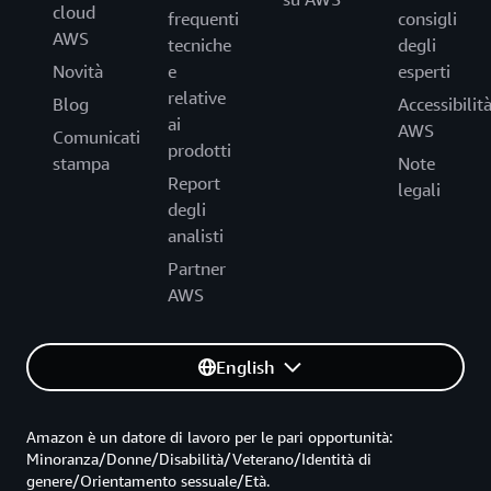
cloud
frequenti
consigli
AWS
tecniche
degli
Novità
e
esperti
relative
Blog
Accessibilit
ai
AWS
Comunicati
prodotti
stampa
Note
Report
legali
degli
analisti
Partner
AWS
English
Amazon è un datore di lavoro per le pari opportunità:
Minoranza/Donne/Disabilità/Veterano/Identità di
genere/Orientamento sessuale/Età.