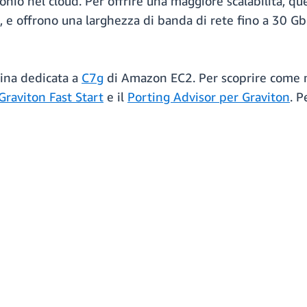
nio nel cloud. Per offrire una maggiore scalabilità, que
l, e offrono una larghezza di banda di rete fino a 30 G
gina dedicata a
C7g
di Amazon EC2. Per scoprire come mi
aviton Fast Start
e il
Porting Advisor per Graviton
. P