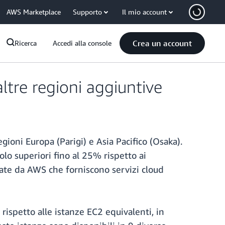
AWS Marketplace
Supporto
Il mio account
Crea un account
Ricerca
Accedi alla console
ltre regioni aggiuntive
oni Europa (Parigi) e Asia Pacifico (Osaka).
lo superiori fino al 25% rispetto ai
ate da AWS che forniscono servizi cloud
rispetto alle istanze EC2 equivalenti, in