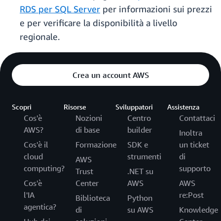
RDS per SQL Server
per informazioni sui prezzi
e per verificare la disponibilità a livello
regionale.
Crea un account AWS
Scopri
Risorse
Sviluppatori
Assistenza
Cos'è
Nozioni
Centro
Contattaci
AWS?
di base
builder
Inoltra
Cos'è il
Formazione
SDK e
un ticket
cloud
strumenti
di
AWS
computing?
supporto
Trust
.NET su
Cos'è
Center
AWS
AWS
l'IA
re:Post
Biblioteca
Python
agentica?
di
su AWS
Knowledge