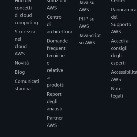
Hub dei
soluzioni
Center
Java su
concetti
AWS
AWS
Panoramica
di cloud
Centro
del
PHP su
computing
di
Supporto
AWS
Sicurezza
architettura
AWS
JavaScript
nel
Domande
Accedi ai
su AWS
cloud
frequenti
consigli
AWS
tecniche
degli
Novità
e
esperti
relative
Blog
Accessibilit
ai
AWS
Comunicati
prodotti
stampa
Note
Report
legali
degli
analisti
Partner
AWS