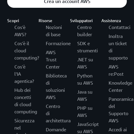
Crea un account AWS
Scopri
Risorse
Sviluppatori
Assistenza
Cos'è
Nozioni
Centro
Contattaci
AWS?
di base
builder
Inoltra
Cos'è il
Formazione
SDK e
un ticket
cloud
strumenti
di
AWS
computing?
supporto
Trust
.NET su
Cos'è
Center
AWS
AWS
l'IA
re:Post
Biblioteca
Python
agentica?
di
su AWS
Knowledge
Hub dei
soluzioni
Center
Java su
concetti
AWS
AWS
Panoramica
di cloud
Centro
del
PHP su
computing
di
Supporto
AWS
Sicurezza
architettura
AWS
JavaScript
nel
Domande
Accedi ai
su AWS