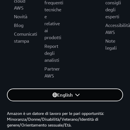
cloud
frequenti
consigli
AWS
tecniche
degli
Novità
e
esperti
relative
Blog
Accessibilit
ai
AWS
Comunicati
prodotti
stampa
Note
Report
legali
degli
analisti
Partner
AWS
English
Amazon è un datore di lavoro per le pari opportunità:
Minoranza/Donne/Disabilità/Veterano/Identità di
genere/Orientamento sessuale/Età.