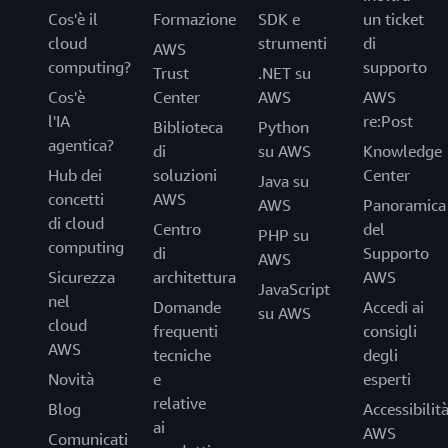
Cos'è il
Formazione
SDK e
un ticket
cloud
strumenti
di
AWS
computing?
supporto
Trust
.NET su
Cos'è
Center
AWS
AWS
l'IA
re:Post
Biblioteca
Python
agentica?
di
su AWS
Knowledge
Hub dei
soluzioni
Center
Java su
concetti
AWS
AWS
Panoramica
di cloud
Centro
del
PHP su
computing
di
Supporto
AWS
Sicurezza
architettura
AWS
JavaScript
nel
Domande
Accedi ai
su AWS
cloud
frequenti
consigli
AWS
tecniche
degli
Novità
e
esperti
relative
Blog
Accessibilit
ai
AWS
Comunicati