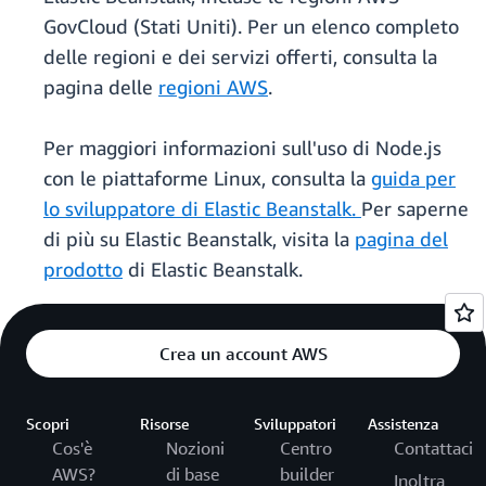
GovCloud (Stati Uniti). Per un elenco completo
delle regioni e dei servizi offerti, consulta la
pagina delle
regioni AWS
.
Per maggiori informazioni sull'uso di Node.js
con le piattaforme Linux, consulta la
guida per
lo sviluppatore di Elastic Beanstalk.
Per saperne
di più su Elastic Beanstalk, visita la
pagina del
prodotto
di Elastic Beanstalk.
Crea un account AWS
Scopri
Risorse
Sviluppatori
Assistenza
Cos'è
Nozioni
Centro
Contattaci
AWS?
di base
builder
Inoltra