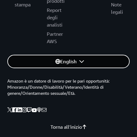
prodotti
stampa
Note
Report
legali
degli
analisti
Partner
AWS
English
Amazon è un datore di lavoro per le pari opportunità:
Minoranza/Donne/Disabilità/Veterano/Identità di
genere/Orientamento sessuale/Età.
Torna all'inizio