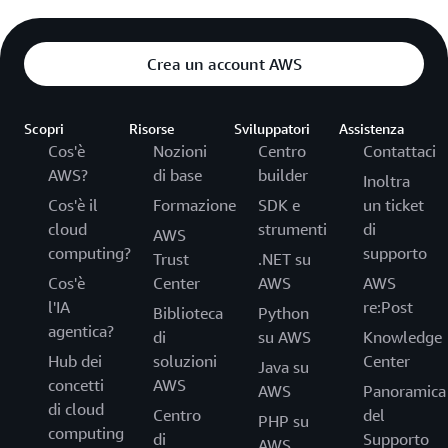
Crea un account AWS
Scopri
Risorse
Sviluppatori
Assistenza
Cos'è
Nozioni
Centro
Contattaci
AWS?
di base
builder
Inoltra
Cos'è il
Formazione
SDK e
un ticket
cloud
strumenti
di
AWS
computing?
supporto
Trust
.NET su
Cos'è
Center
AWS
AWS
l'IA
re:Post
Biblioteca
Python
agentica?
di
su AWS
Knowledge
Hub dei
soluzioni
Center
Java su
concetti
AWS
AWS
Panoramica
di cloud
Centro
del
PHP su
computing
di
Supporto
AWS