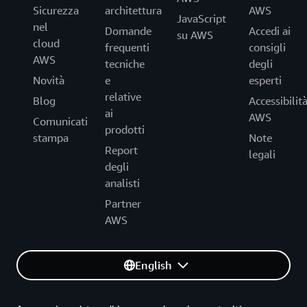
Sicurezza
architettura
AWS
JavaScript
nel
Domande
Accedi ai
su AWS
cloud
frequenti
consigli
AWS
tecniche
degli
Novità
e
esperti
relative
Blog
Accessibilit
ai
AWS
Comunicati
prodotti
stampa
Note
Report
legali
degli
analisti
Partner
AWS
English