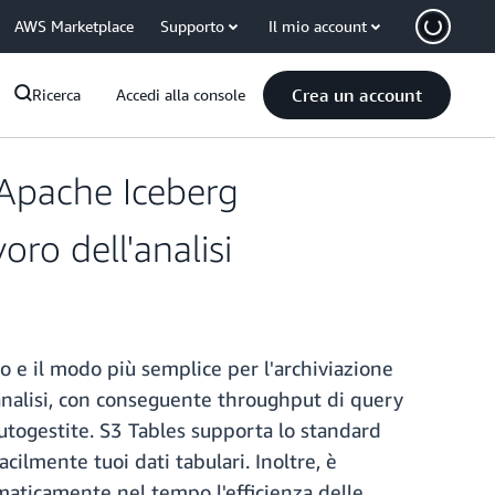
AWS Marketplace
Supporto
Il mio account
Crea un account
Ricerca
Accedi alla console
 Apache Iceberg
oro dell'analisi
o e il modo più semplice per l'archiviazione
i analisi, con conseguente throughput di query
 autogestite. S3 Tables supporta lo standard
ilmente tuoi dati tabulari. Inoltre, è
aticamente nel tempo l'efficienza delle