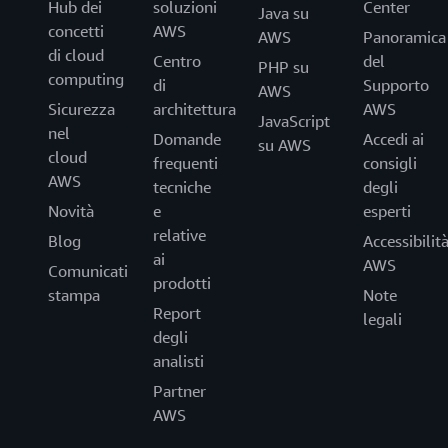
Hub dei
soluzioni
Center
Java su
concetti
AWS
AWS
Panoramica
di cloud
Centro
del
PHP su
computing
di
Supporto
AWS
Sicurezza
architettura
AWS
JavaScript
nel
Domande
Accedi ai
su AWS
cloud
frequenti
consigli
AWS
tecniche
degli
Novità
e
esperti
relative
Blog
Accessibilit
ai
AWS
Comunicati
prodotti
stampa
Note
Report
legali
degli
analisti
Partner
AWS