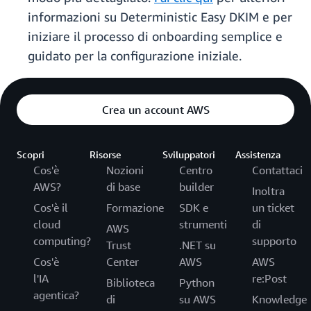
informazioni su Deterministic Easy DKIM e per
iniziare il processo di onboarding semplice e
guidato per la configurazione iniziale.
Crea un account AWS
Scopri
Risorse
Sviluppatori
Assistenza
Cos'è
Nozioni
Centro
Contattaci
AWS?
di base
builder
Inoltra
Cos'è il
Formazione
SDK e
un ticket
cloud
strumenti
di
AWS
computing?
supporto
Trust
.NET su
Cos'è
Center
AWS
AWS
l'IA
re:Post
Biblioteca
Python
agentica?
di
su AWS
Knowledge