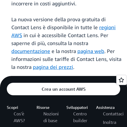
incorrere in costi aggiuntivi.
La nuova versione della prova gratuita di
Contact Lens è disponibile in tutte le
regioni
AWS
in cui è accessibile Contact Lens. Per
saperne di più, consulta la nostra
documentazione
e la nostra
pagina web
. Per
informazioni sulle tariffe di Contact Lens, visita
la nostra
pagina dei prezzi
.
Crea un account AWS
Scopri
Risorse
Sviluppatori
Assistenza
Cos'è
Nozioni
Centro
Contattaci
AWS?
di base
builder
Inoltra