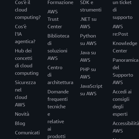
Cos'è il
Formazione
SDK e
un ticket
cloud
strumenti
di
AWS
computing?
supporto
Trust
.NET su
Cos'è
Center
AWS
AWS
l'IA
re:Post
Biblioteca
Python
agentica?
di
su AWS
Knowledge
Hub dei
soluzioni
Center
Java su
concetti
AWS
AWS
Panoramica
di cloud
Centro
del
PHP su
computing
di
Supporto
AWS
Sicurezza
architettura
AWS
JavaScript
nel
Domande
Accedi ai
su AWS
cloud
frequenti
consigli
AWS
tecniche
degli
Novità
e
esperti
relative
Blog
Accessibilit
ai
AWS
Comunicati
prodotti