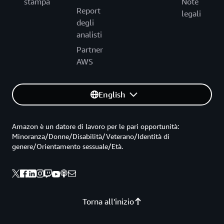
stampa
Note
Report
legali
degli
analisti
Partner
AWS
English
Amazon è un datore di lavoro per le pari opportunità:
Minoranza/Donne/Disabilità/Veterano/Identità di
genere/Orientamento sessuale/Età.
Torna all'inizio