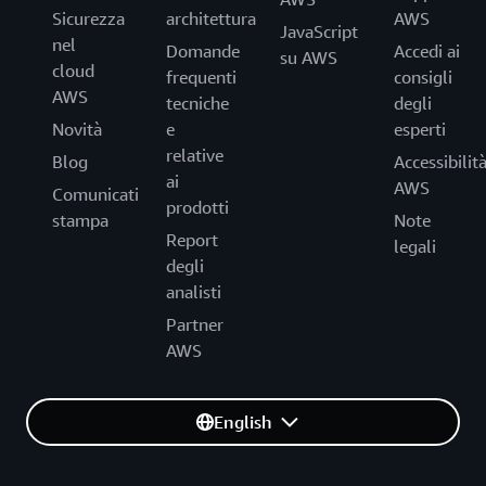
Sicurezza
architettura
AWS
JavaScript
nel
Domande
Accedi ai
su AWS
cloud
frequenti
consigli
AWS
tecniche
degli
Novità
e
esperti
relative
Blog
Accessibilit
ai
AWS
Comunicati
prodotti
stampa
Note
Report
legali
degli
analisti
Partner
AWS
English