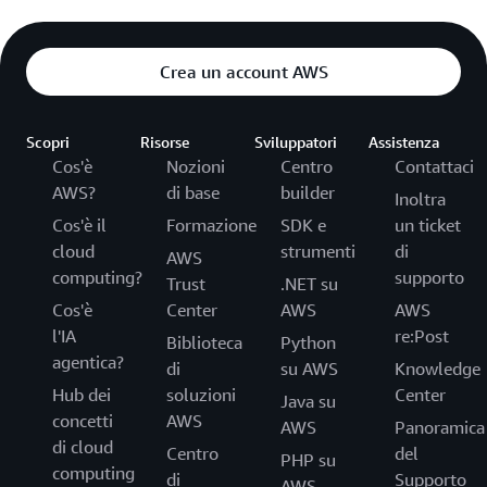
Crea un account AWS
Scopri
Risorse
Sviluppatori
Assistenza
Cos'è
Nozioni
Centro
Contattaci
AWS?
di base
builder
Inoltra
Cos'è il
Formazione
SDK e
un ticket
cloud
strumenti
di
AWS
computing?
supporto
Trust
.NET su
Cos'è
Center
AWS
AWS
l'IA
re:Post
Biblioteca
Python
agentica?
di
su AWS
Knowledge
Hub dei
soluzioni
Center
Java su
concetti
AWS
AWS
Panoramica
di cloud
Centro
del
PHP su
computing
di
Supporto
AWS