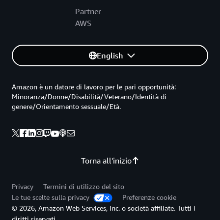
Partner
AWS
English
Amazon è un datore di lavoro per le pari opportunità:
Minoranza/Donne/Disabilità/Veterano/Identità di
genere/Orientamento sessuale/Età.
Torna all'inizio
Privacy
Termini di utilizzo del sito
Le tue scelte sulla privacy
Preferenze cookie
© 2026, Amazon Web Services, Inc. o società affiliate. Tutti i
diritti riservati.