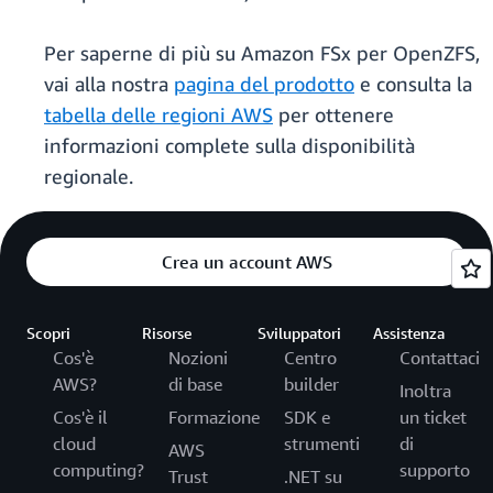
Per saperne di più su Amazon FSx per OpenZFS,
vai alla nostra
pagina del prodotto
e consulta la
tabella delle regioni AWS
per ottenere
informazioni complete sulla disponibilità
regionale.
Crea un account AWS
Scopri
Risorse
Sviluppatori
Assistenza
Cos'è
Nozioni
Centro
Contattaci
AWS?
di base
builder
Inoltra
Cos'è il
Formazione
SDK e
un ticket
cloud
strumenti
di
AWS
computing?
supporto
Trust
.NET su