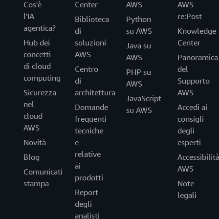
Cos'è
Center
AWS
AWS
l'IA
re:Post
Biblioteca
Python
agentica?
di
su AWS
Knowledge
Hub dei
soluzioni
Center
Java su
concetti
AWS
AWS
Panoramica
di cloud
Centro
del
PHP su
computing
di
Supporto
AWS
Sicurezza
architettura
AWS
JavaScript
nel
Domande
Accedi ai
su AWS
cloud
frequenti
consigli
AWS
tecniche
degli
Novità
e
esperti
relative
Blog
Accessibilit
ai
AWS
Comunicati
prodotti
stampa
Note
Report
legali
degli
analisti