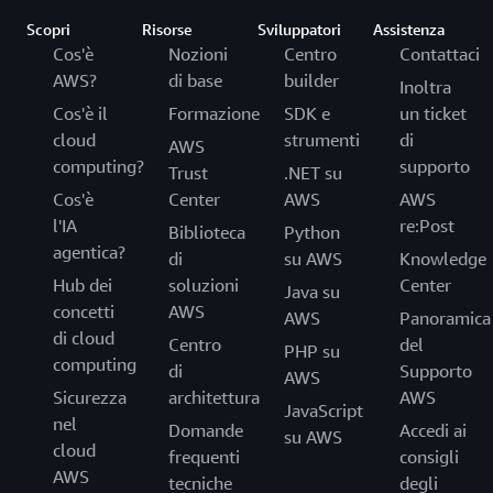
Scopri
Risorse
Sviluppatori
Assistenza
Cos'è
Nozioni
Centro
Contattaci
AWS?
di base
builder
Inoltra
Cos'è il
Formazione
SDK e
un ticket
cloud
strumenti
di
AWS
computing?
supporto
Trust
.NET su
Cos'è
Center
AWS
AWS
l'IA
re:Post
Biblioteca
Python
agentica?
di
su AWS
Knowledge
Hub dei
soluzioni
Center
Java su
concetti
AWS
AWS
Panoramica
di cloud
Centro
del
PHP su
computing
di
Supporto
AWS
Sicurezza
architettura
AWS
JavaScript
nel
Domande
Accedi ai
su AWS
cloud
frequenti
consigli
AWS
tecniche
degli