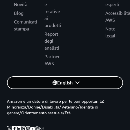
Novità
e
esperti
relative
Blog
Accessibilit
ai
AWS
Comunicati
prodotti
stampa
Note
Report
legali
degli
analisti
Partner
AWS
English
Amazon è un datore di lavoro per le pari opportunità:
Minoranza/Donne/Disabilità/Veterano/Identità di
genere/Orientamento sessuale/Età.