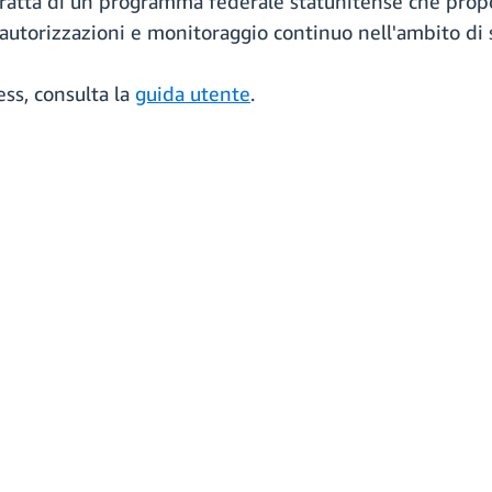
ratta di un programma federale statunitense che prop
 autorizzazioni e monitoraggio continuo nell'ambito di s
ss, consulta la
guida utente
.