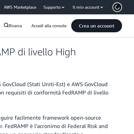
AWS Marketplace
Supporto
Il mio account
Crea un account
Ricerca
Accedi alla console
MP di livello High
S GovCloud (Stati Uniti-Est) e AWS GovCloud
con requisiti di conformità FedRAMP di livello
seguire facilmente framework open-source
rver. FedRAMP è l’acronimo di Federal Risk and