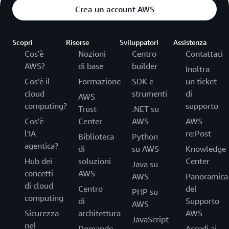
Crea un account AWS
Scopri
Risorse
Sviluppatori
Assistenza
Cos'è
Nozioni
Centro
Contattaci
AWS?
di base
builder
Inoltra
Cos'è il
Formazione
SDK e
un ticket
cloud
strumenti
di
AWS
computing?
supporto
Trust
.NET su
Cos'è
Center
AWS
AWS
l'IA
re:Post
Biblioteca
Python
agentica?
di
su AWS
Knowledge
Hub dei
soluzioni
Center
Java su
concetti
AWS
AWS
Panoramica
di cloud
Centro
del
PHP su
computing
di
Supporto
AWS
Sicurezza
architettura
AWS
JavaScript
nel
Domande
Accedi ai