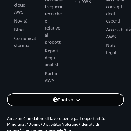
su AWS
cloud
frequenti
consigli
AWS
tecniche
degli
Novità
e
esperti
relative
Blog
Accessibilit
ai
AWS
Comunicati
prodotti
stampa
Note
Report
legali
degli
analisti
Partner
AWS
English
Amazon è un datore di lavoro per le pari opportunità:
Minoranza/Donne/Disabilità/Veterano/Identità di
genere/Orientamento sessuale/Età.