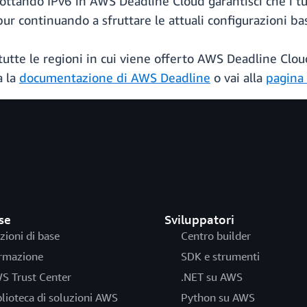
ttando IPv6 in AWS Deadline Cloud garantisci che i tuoi
 pur continuando a sfruttare le attuali configurazioni ba
 tutte le regioni in cui viene offerto AWS Deadline Clou
a la
documentazione di AWS Deadline
o vai alla
pagina
se
Sviluppatori
zioni di base
Centro builder
rmazione
SDK e strumenti
S Trust Center
.NET su AWS
blioteca di soluzioni AWS
Python su AWS