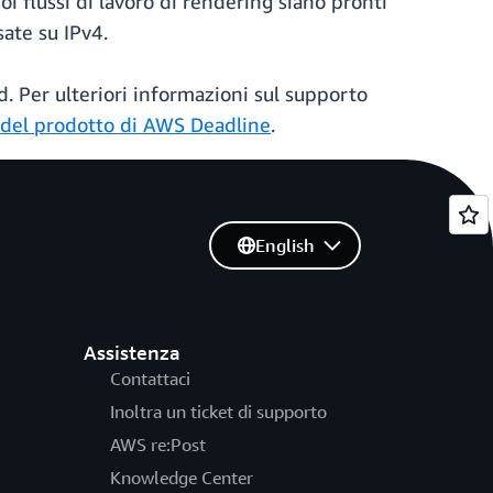
 flussi di lavoro di rendering siano pronti
sate su IPv4.
d. Per ulteriori informazioni sul supporto
 del prodotto di AWS Deadline
.
English
Assistenza
Contattaci
Inoltra un ticket di supporto
AWS re:Post
Knowledge Center