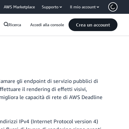
AWS Marketplace
Supporto
Il mio account
Crea un account
Ricerca
Accedi alla console
iamare gli endpoint di servizio pubblici di
ttuare il rendering di effetti visivi,
 migliora le capacità di rete di AWS Deadline
indirizzi IPv4 (Internet Protocol version 4)