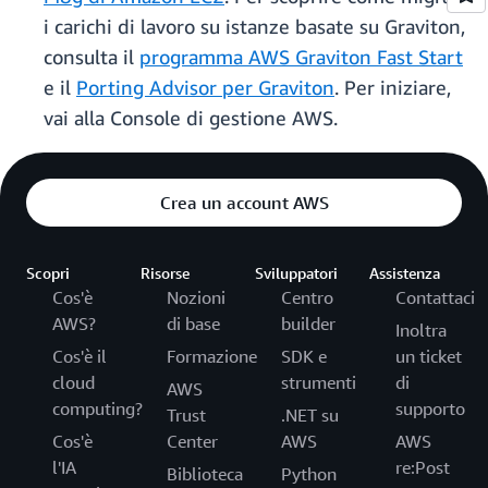
i carichi di lavoro su istanze basate su Graviton,
consulta il
programma AWS Graviton Fast Start
e il
Porting Advisor per Graviton
. Per iniziare,
vai alla Console di gestione AWS.
Crea un account AWS
Scopri
Risorse
Sviluppatori
Assistenza
Cos'è
Nozioni
Centro
Contattaci
AWS?
di base
builder
Inoltra
Cos'è il
Formazione
SDK e
un ticket
cloud
strumenti
di
AWS
computing?
supporto
Trust
.NET su
Cos'è
Center
AWS
AWS
l'IA
re:Post
Biblioteca
Python