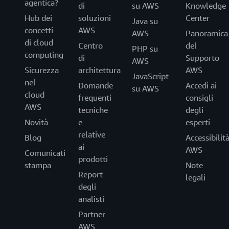
agentica?
di
su AWS
Knowledge
Hub dei
soluzioni
Center
Java su
concetti
AWS
AWS
Panoramica
di cloud
Centro
del
PHP su
computing
di
Supporto
AWS
Sicurezza
architettura
AWS
JavaScript
nel
Domande
Accedi ai
su AWS
cloud
frequenti
consigli
AWS
tecniche
degli
Novità
e
esperti
relative
Blog
Accessibilit
ai
AWS
Comunicati
prodotti
stampa
Note
Report
legali
degli
analisti
Partner
AWS