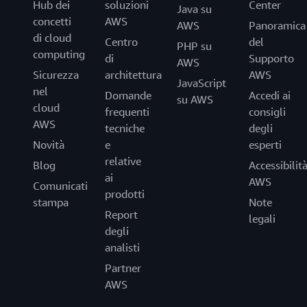
Hub dei
soluzioni
Center
Java su
concetti
AWS
AWS
Panoramica
di cloud
Centro
del
PHP su
computing
di
Supporto
AWS
Sicurezza
architettura
AWS
JavaScript
nel
Domande
Accedi ai
su AWS
cloud
frequenti
consigli
AWS
tecniche
degli
Novità
e
esperti
relative
Blog
Accessibilit
ai
AWS
Comunicati
prodotti
stampa
Note
Report
legali
degli
analisti
Partner
AWS