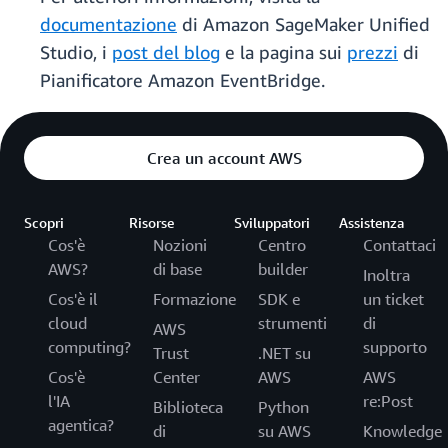
documentazione
di Amazon SageMaker Unified
Studio, i
post del blog
e la pagina sui
prezzi
di
Pianificatore Amazon EventBridge.
Crea un account AWS
Scopri
Risorse
Sviluppatori
Assistenza
Cos'è
Nozioni
Centro
Contattaci
AWS?
di base
builder
Inoltra
Cos'è il
Formazione
SDK e
un ticket
cloud
strumenti
di
AWS
computing?
supporto
Trust
.NET su
Cos'è
Center
AWS
AWS
l'IA
re:Post
Biblioteca
Python
agentica?
di
su AWS
Knowledge