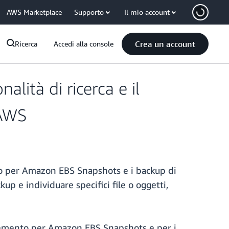
AWS Marketplace
Supporto
Il mio account
Crea un account
Ricerca
Accedi alla console
lità di ricerca e il
 AWS
nto per Amazon EBS Snapshots e i backup di
up e individuare specifici file o oggetti,
i elemento per Amazon EBS Snapshots e per i