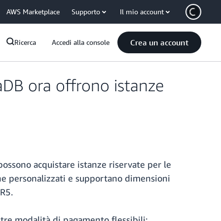
AWS Marketplace
Supporto
Il mio account
Crea un account
Ricerca
Accedi alla console
DB ora offrono istanze
ssono acquistare istanze riservate per le
one personalizzati e supportano dimensioni
DR5.
tre modalità di pagamento flessibili: