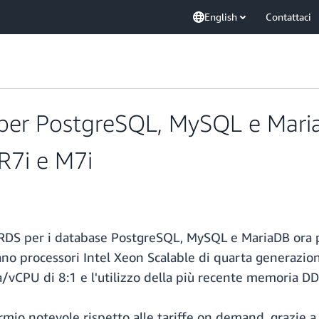
English
Contattaci
er PostgreSQL, MySQL e Maria
 R7i e M7i
 RDS per i
database PostgreSQL, MySQL e MariaDB ora po
zano processori Intel Xeon Scalable di quarta generazi
/vCPU di 8:1 e l'utilizzo della più recente memoria D
mio notevole rispetto alle tariffe on demand, grazie a 