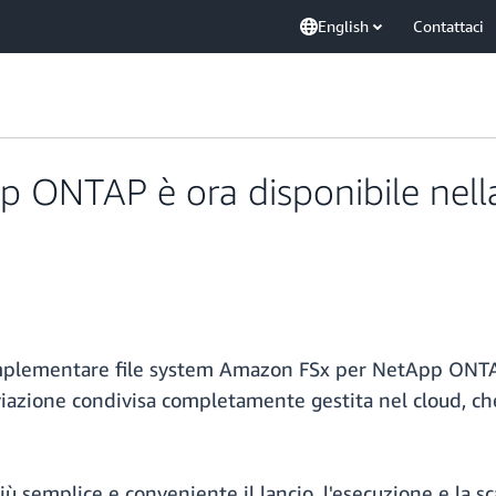
English
Contattaci
 ONTAP è ora disponibile nell
di implementare file system Amazon FSx per NetApp ONTA
viazione condivisa completamente gestita nel cloud, che
mplice e conveniente il lancio, l'esecuzione e la scala