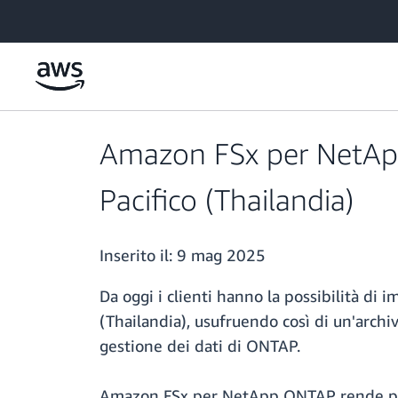
Passa al contenuto principale
Amazon FSx per NetApp
Pacifico (Thailandia)
Inserito il:
9 mag 2025
Da oggi i clienti hanno la possibilità 
(Thailandia), usufruendo così di un'archi
gestione dei dati di ONTAP.
Amazon FSx per NetApp ONTAP rende più se