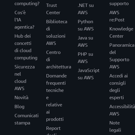
computing?
supporto
Trust
.NET su
Cos'è
Center
AWS
AWS
l'IA
re:Post
Biblioteca
Python
agentica?
di
su AWS
Knowledge
Hub dei
soluzioni
Center
Java su
concetti
AWS
AWS
Panoramica
di cloud
Centro
del
PHP su
computing
di
Supporto
AWS
Sicurezza
architettura
AWS
JavaScript
nel
Domande
Accedi ai
su AWS
cloud
frequenti
consigli
AWS
tecniche
degli
Novità
e
esperti
relative
Blog
Accessibilit
ai
AWS
Comunicati
prodotti
stampa
Note
Report
legali