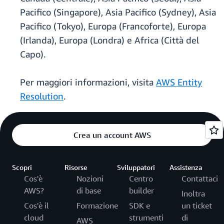
Pacifico (Singapore), Asia Pacifico (Sydney), Asia
Pacifico (Tokyo), Europa (Francoforte), Europa
(Irlanda), Europa (Londra) e Africa (Città del
Capo).
Per maggiori informazioni, visita
AWS Entity
Resolution
.
Crea un account AWS
Scopri
Risorse
Sviluppatori
Assistenza
Cos'è
Nozioni
Centro
Contattaci
AWS?
di base
builder
Inoltra
Cos'è il
Formazione
SDK e
un ticket
cloud
strumenti
di
AWS