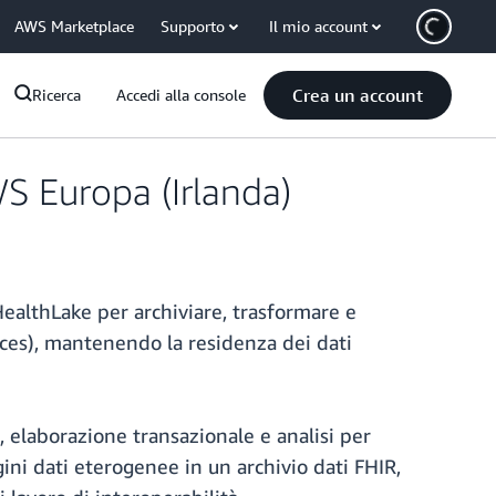
AWS Marketplace
Supporto
Il mio account
Crea un account
Ricerca
Accedi alla console
S Europa (Irlanda)
 HealthLake per archiviare, trasformare e
rces), mantenendo la residenza dei dati
 elaborazione transazionale e analisi per
gini dati eterogenee in un archivio dati FHIR,