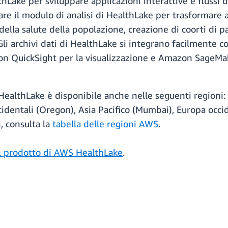
hLake per sviluppare applicazioni interattive e flussi di
tare il modulo di analisi di HealthLake per trasformare
 della salute della popolazione, creazione di coorti di 
 Gli archivi dati di HealthLake si integrano facilmente c
 QuickSight per la visualizzazione e Amazon SageMake
ealthLake è disponibile anche nelle seguenti regioni: St
occidentali (Oregon), Asia Pacifico (Mumbai), Europa occ
i, consulta la
tabella delle regioni AWS
.
l prodotto di AWS HealthLake
.