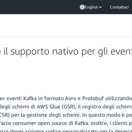
English
Contattaci
l supporto nativo per gli even
r eventi Kafka in formato Avro e Protobuf utilizzando
 degli schemi di AWS Glue (GSR), il registro degli schem
SR) per la gestione degli schemi. In questo modo è poss
rfacce consumer open source di Kafka. Inoltre, i client
za dover scrivere codice personalizzato per la deseria