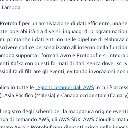
S Lambda.
 Protobuf per un'archiviazione di dati efficiente, una se
interoperabilità tra diversi linguaggi di programmazion
emi prima che i dati entrino nelle pipeline di elaboraz
o scrivere codice personalizzato all'interno della funzi
o Lambda supporta i formati Avro e Protobuf e si integ
enti Kafka con questi formati di dati, senza dover scrive
ssibilità di filtrare gli eventi, evitando invocazioni non
lico in tutte le
regioni commerciali AWS
in cui è acces
, Asia Pacifico (Malesia) e Canada occidentale (Calgary)
del registro degli schemi per la mappatura origine event
a a riga di comando AWS, gli AWS SDK, AWS CloudFormat
formato Avro o Protobuf non rilevanti prima delle invoca