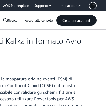
AWS Marketplace
Supporto
Il mio account
Crea un account
Ricerca
Accedi alla console
ti Kafka in formato Avro
 la mappatura origine eventi (ESM) di
i di Confluent Cloud (CCSR) e il registro
ibile convalidare gli schemi, filtrare e
i possono utilizzare Powertools per AWS
lizzazione, semplificando così la creazione