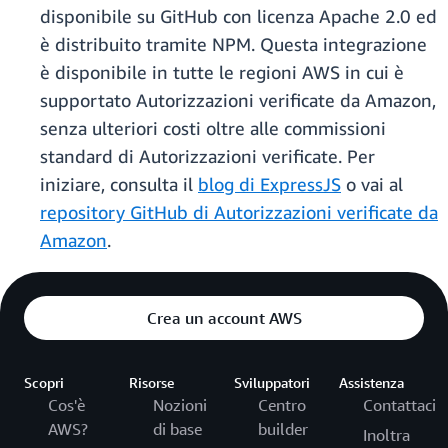
disponibile su GitHub con licenza Apache 2.0 ed
è distribuito tramite NPM. Questa integrazione
è disponibile in tutte le regioni AWS in cui è
supportato Autorizzazioni verificate da Amazon,
senza ulteriori costi oltre alle commissioni
standard di Autorizzazioni verificate. Per
iniziare, consulta il
blog di ExpressJS
o vai al
repository GitHub di Autorizzazioni verificate da
Amazon
.
Crea un account AWS
Scopri
Risorse
Sviluppatori
Assistenza
Cos'è
Nozioni
Centro
Contattaci
AWS?
di base
builder
Inoltra