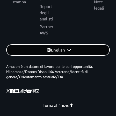
stampa
Note
Report
legali
degli
analisti
Partner
AWS
English
Amazon è un datore di lavoro per le pari opportunità:
Minoranza/Donne/Disabilità/Veterano/Identità di
genere/Orientamento sessuale/Età.
Torna all'inizio