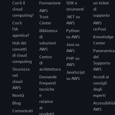
Cos'è il
Formazione
SDK e
un ticket
cloud
strumenti
di
AWS
computing?
supporto
Trust
.NET su
Cos'è
Center
AWS
AWS
l'IA
re:Post
Biblioteca
Python
agentica?
di
su AWS
Knowledge
Hub dei
soluzioni
Center
Java su
concetti
AWS
AWS
Panoramica
di cloud
Centro
del
PHP su
computing
di
Supporto
AWS
Sicurezza
architettura
AWS
JavaScript
nel
Domande
Accedi ai
su AWS
cloud
frequenti
consigli
AWS
tecniche
degli
Novità
e
esperti
relative
Blog
Accessibilit
ai
AWS
Comunicati
prodotti