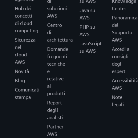
di
su AWS
Knowledge
Hub dei
soluzioni
Center
Java su
concetti
AWS
AWS
Panoramica
di cloud
Centro
del
PHP su
computing
di
Supporto
AWS
Sicurezza
architettura
AWS
JavaScript
nel
Domande
Accedi ai
su AWS
cloud
frequenti
consigli
AWS
tecniche
degli
Novità
e
esperti
relative
Blog
Accessibilit
ai
AWS
Comunicati
prodotti
stampa
Note
Report
legali
degli
analisti
Partner
AWS