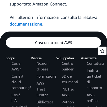
supportato Amazon Connect.
Per ulteriori informazioni consulta la relativa
documentazione
.
Crea un account AWS
Scopri
Risorse
Sviluppatori
Assistenza
Cos'è
Nozioni
Centro
Contattaci
AWS?
di base
builder
Inoltra
Cos'è il
Formazione
SDK e
un ticket
cloud
strumenti
di
AWS
computing?
supporto
Trust
.NET su
Cos'è
Center
AWS
AWS
l'IA
re:Post
Biblioteca
Python
agentica?