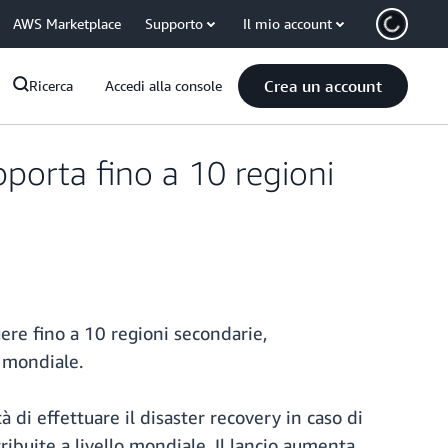
AWS Marketplace
Supporto
Il mio account
Crea un account
Ricerca
Accedi alla console
rta fino a 10 regioni
re fino a 10 regioni secondarie,
o mondiale.
di effettuare il disaster recovery in caso di
tribuite a livello mondiale. Il lancio aumenta