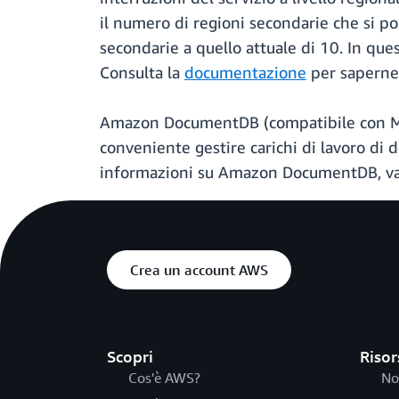
il numero di regioni secondarie che si p
secondarie a quello attuale di 10. In qu
Consulta la
documentazione
per saperne d
Amazon DocumentDB (compatibile con Mo
conveniente gestire carichi di lavoro di d
informazioni su Amazon DocumentDB, va
Crea un account AWS
Scopri
Risor
Cos'è AWS?
No