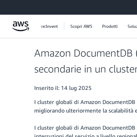
Passa al contenuto principale
re:Invent
Scopri AWS
Prodotti
Solu
Amazon DocumentDB (co
secondarie in un cluste
Inserito il:
14 lug 2025
I cluster globali di Amazon DocumentDB 
migliorando ulteriormente la scalabilità e 
I cluster globali di Amazon DocumentDB si
interruzioni del servizio a livello regiona