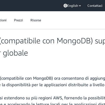
English
Contattaci
zioni
Prezzi
Risorse
mpatibile con MongoDB) suppo
r globale
(compatibile con MongoDB) ora consentono di aggiunge
la disponibilità per le applicazioni distribuite a livell
 estendono su più regioni AWS, fornendo la possibilità 
le e accelerando le letture locali per le applicazioni dis