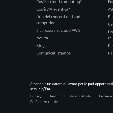
Cos'è il cloud computing?
Fo
Cos'è l'IA agentica?
AW
Hub dei concetti di cloud
Bi
computing
Ce
Sicurezza nel cloud AWS
Do
Novità
rel
Blog
Re
Comunicati stampa
Pa
Amazon è un datore di lavoro per le pari opportun
sessuale/Età.
Privacy
Termini di utilizzo del sito
Le tue sc
Preferenze cookie