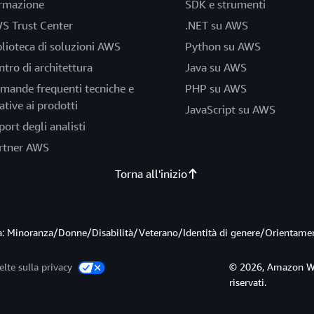
rmazione
SDK e strumenti
S Trust Center
.NET su AWS
blioteca di soluzioni AWS
Python su AWS
ntro di architettura
Java su AWS
mande frequenti tecniche e
PHP su AWS
ative ai prodotti
JavaScript su AWS
port degli analisti
rtner AWS
Torna all'inizio
ità: Minoranza/Donne/Disabilità/Veterano/Identità di genere/Orientame
elte sulla privacy
© 2026, Amazon Web S
riservati.