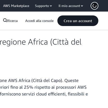
AWS Marketplace
Supporto
Il mio account
Crea un account
Ricerca
Accedi alla console
egione Africa (Città del
one AWS Africa (Città del Capo). Queste
riori fino al 25% rispetto ai processori AWS
niscono servizi cloud efficienti, flessibili e