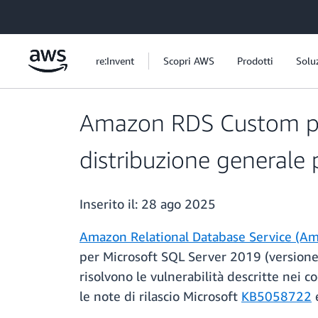
Passa al contenuto principale
re:Invent
Scopri AWS
Prodotti
Solu
Amazon RDS Custom per
distribuzione generale
Inserito il:
28 ago 2025
Amazon Relational Database Service (A
per Microsoft SQL Server 2019 (version
risolvono le vulnerabilità descritte nei c
le note di rilascio Microsoft
KB5058722