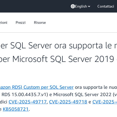
English
Contattaci
zioni
Prezzi
Risorse
 SQL Server ora supporta le n
 per Microsoft SQL Server 2019
mazon RDS) Custom per SQL Server
ora supporta le nuo
e RDS 15.00.4435.7.v1) e Microsoft SQL Server 2022 (
odici
CVE-2025-49717
,
CVE-2025-49718
e
CVE-2025-
e
KB5058721
.