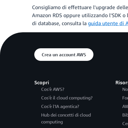
Consigliamo di effettuare l'upgrade dell
Amazon RDS oppure utilizzando l'SDK o l'
di database, consulta la
guida utente di
Crea un account AWS
Scopri
Risor
Cos'è AWS?
No
Cos'è il cloud computing?
Fo
Cos'è l'IA agentica?
AW
Hub dei concetti di cloud
Bi
computing
Ce