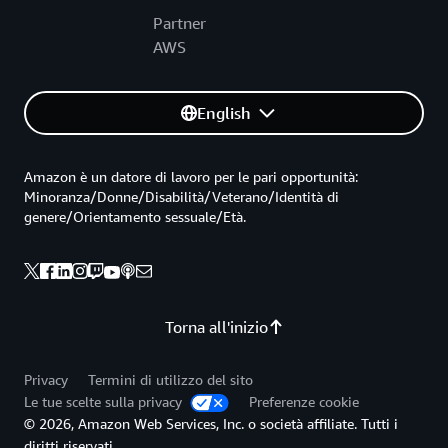
Partner
AWS
English
Amazon è un datore di lavoro per le pari opportunità:
Minoranza/Donne/Disabilità/Veterano/Identità di
genere/Orientamento sessuale/Età.
Torna all'inizio
Privacy
Termini di utilizzo del sito
Le tue scelte sulla privacy
Preferenze cookie
© 2026, Amazon Web Services, Inc. o società affiliate. Tutti i
diritti riservati.