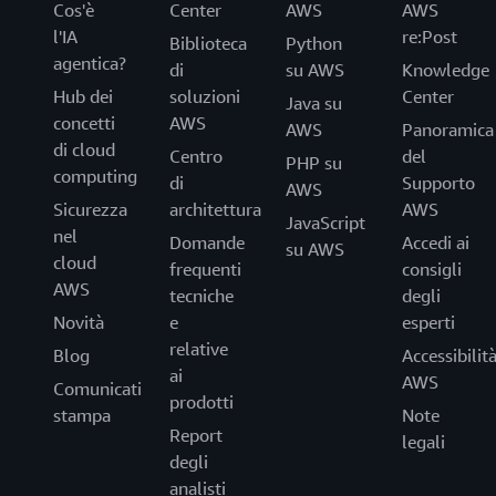
Cos'è
Center
AWS
AWS
l'IA
re:Post
Biblioteca
Python
agentica?
di
su AWS
Knowledge
Hub dei
soluzioni
Center
Java su
concetti
AWS
AWS
Panoramica
di cloud
Centro
del
PHP su
computing
di
Supporto
AWS
Sicurezza
architettura
AWS
JavaScript
nel
Domande
Accedi ai
su AWS
cloud
frequenti
consigli
AWS
tecniche
degli
Novità
e
esperti
relative
Blog
Accessibilit
ai
AWS
Comunicati
prodotti
stampa
Note
Report
legali
degli
analisti