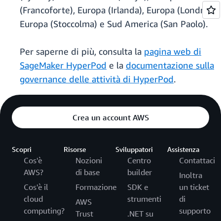
(Francoforte), Europa (Irlanda), Europa (Londra),
Europa (Stoccolma) e Sud America (San Paolo).
Per saperne di più, consulta la
pagina web di
SageMaker HyperPod
e la
documentazione sulla
governance delle attività di HyperPod
.
Crea un account AWS
Scopri
Risorse
Sviluppatori
Assistenza
Cos'è
Nozioni
Centro
Contattaci
AWS?
di base
builder
Inoltra
Cos'è il
Formazione
SDK e
un ticket
cloud
strumenti
di
AWS
computing?
supporto
Trust
.NET su