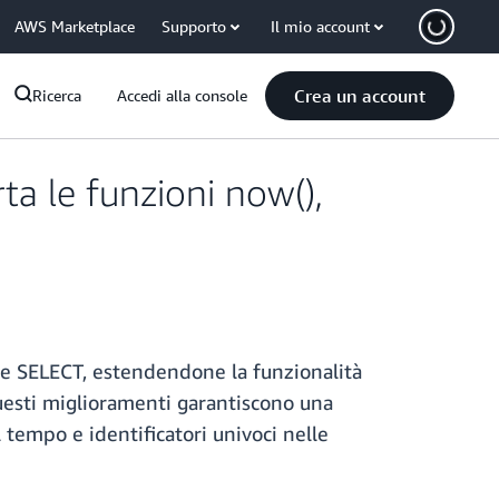
AWS Marketplace
Supporto
Il mio account
Crea un account
Ricerca
Accedi alla console
a le funzioni now(),
ole SELECT, estendendone la funzionalità
uesti miglioramenti garantiscono una
tempo e identificatori univoci nelle