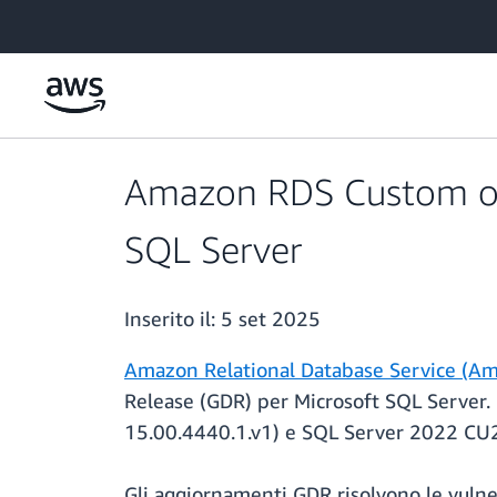
Passa al contenuto principale
Amazon RDS Custom ora
SQL Server
Inserito il:
5 set 2025
Amazon Relational Database Service (A
Release (GDR) per Microsoft SQL Server.
15.00.4440.1.v1) e SQL Server 2022 C
Gli aggiornamenti GDR risolvono le vu