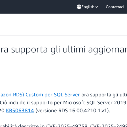
English
Contattaci
 supporta gli ultimi aggiorna
mazon RDS) Custom per SQL Server
ora supporta gli ul
 Ciò include il supporto per Microsoft SQL Server 20
U20
KB5063814
(versione RDS 16.00.4210.1.v1).
lnerabilità descritte in CVE-2025-49758, CVE-2025-