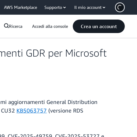
AWS Marketplace
Supporto
Il mio account
Crea un account
Ricerca
Accedi alla console
menti GDR per Microsoft
timi aggiornamenti General Distribution
19 CU32
KB5063757
(versione RDS
24999, CVE-2025-49759, CVE-2025-53727 e