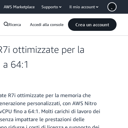
AWS Marketplace
Supporto
Il mio account
Crea un account
Ricerca
Accedi alla console
7i ottimizzate per la
 a 64:1
ate R7i ottimizzate per la memoria che
generazione personalizzati, con AWS Nitro
U fino a 64:1. Molti carichi di lavoro dei
senza impattare le prestazioni delle
ono ridurre i costi di licenza e supporto dei