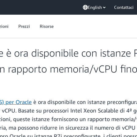
English
Contattaci
zioni
Prezzi
Risorse
 ora disponibile con istanze R
n rapporto memoria/vCPU fino
S) per Oracle
è ora disponibile con istanze preconfigur
 vCPU. Basate su processori Intel Xeon Scalable di 4ª 
oni, queste istanze forniscono un rapporto memoria/vCP
a, ma possono ridurre in sicurezza il numero di vCPU 
voro Oracle su istanze R7i preconfigurate, i clienti poss