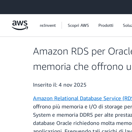
Passa al contenuto principale
re:Invent
Scopri AWS
Prodotti
Solu
Amazon RDS per Oracle è
memoria che offrono u
Inserito il:
4 nov 2025
Amazon Relational Database Service (RD
offrono più memoria e I/O di storage per
System e memoria DDR5 per alte prestazi
database Oracle richiedono molta memori
applicazioni. Eseguendo tali carichi di la