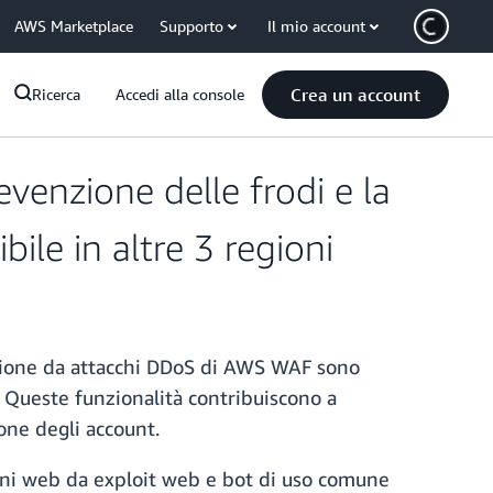
AWS Marketplace
Supporto
Il mio account
Crea un account
Ricerca
Accedi alla console
revenzione delle frodi e la
le in altre 3 regioni
otezione da attacchi DDoS di AWS WAF sono
). Queste funzionalità contribuiscono a
ione degli account.
ioni web da exploit web e bot di uso comune