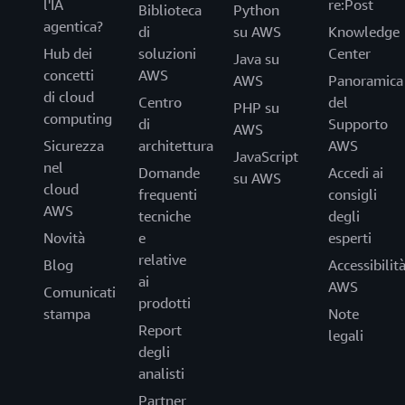
l'IA
re:Post
Biblioteca
Python
agentica?
di
su AWS
Knowledge
Hub dei
soluzioni
Center
Java su
concetti
AWS
AWS
Panoramica
di cloud
Centro
del
PHP su
computing
di
Supporto
AWS
Sicurezza
architettura
AWS
JavaScript
nel
Domande
Accedi ai
su AWS
cloud
frequenti
consigli
AWS
tecniche
degli
Novità
e
esperti
relative
Blog
Accessibilit
ai
AWS
Comunicati
prodotti
stampa
Note
Report
legali
degli
analisti
Partner