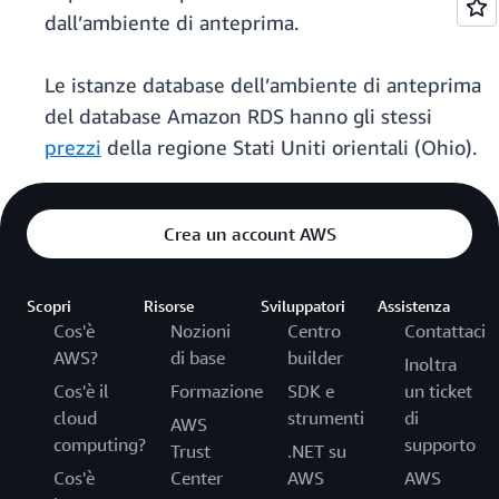
dall’ambiente di anteprima.
Le istanze database dell’ambiente di anteprima
del database Amazon RDS hanno gli stessi
prezzi
della regione Stati Uniti orientali (Ohio).
Crea un account AWS
Scopri
Risorse
Sviluppatori
Assistenza
Cos'è
Nozioni
Centro
Contattaci
AWS?
di base
builder
Inoltra
Cos'è il
Formazione
SDK e
un ticket
cloud
strumenti
di
AWS
computing?
supporto
Trust
.NET su
Cos'è
Center
AWS
AWS