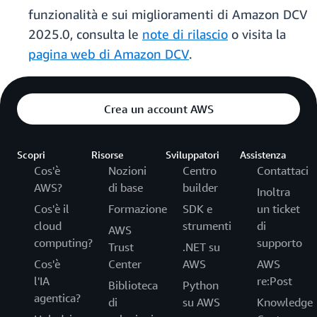
funzionalità e sui miglioramenti di Amazon DCV
2025.0, consulta le
note di rilascio
o visita la
pagina web di Amazon DCV
.
Crea un account AWS
Scopri
Risorse
Sviluppatori
Assistenza
Cos'è
Nozioni
Centro
Contattaci
AWS?
di base
builder
Inoltra
Cos'è il
Formazione
SDK e
un ticket
cloud
strumenti
di
AWS
computing?
supporto
Trust
.NET su
Cos'è
Center
AWS
AWS
l'IA
re:Post
Biblioteca
Python
agentica?
di
su AWS
Knowledge