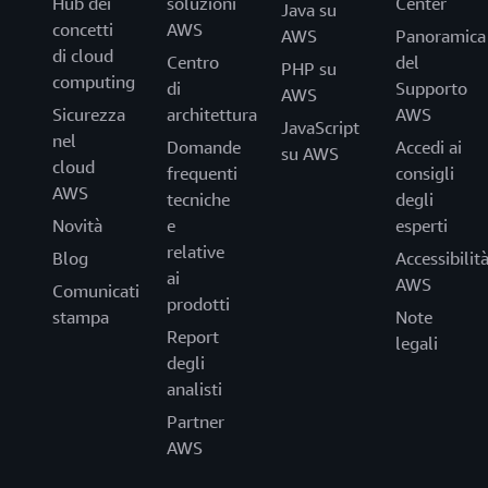
Hub dei
soluzioni
Center
Java su
concetti
AWS
AWS
Panoramica
di cloud
Centro
del
PHP su
computing
di
Supporto
AWS
Sicurezza
architettura
AWS
JavaScript
nel
Domande
Accedi ai
su AWS
cloud
frequenti
consigli
AWS
tecniche
degli
Novità
e
esperti
relative
Blog
Accessibilit
ai
AWS
Comunicati
prodotti
stampa
Note
Report
legali
degli
analisti
Partner
AWS