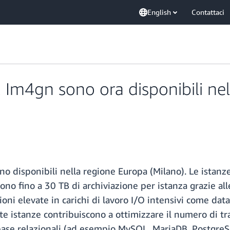
English
Contattaci
Im4gn sono ora disponibili ne
o disponibili nella regione Europa (Milano). Le istan
ono fino a 30 TB di archiviazione per istanza grazie a
ni elevate in carichi di lavoro I/O intensivi come dat
este istanze contribuiscono a ottimizzare il numero di t
tabase relazionali (ad esempio MySQL, MariaDB, Postgr