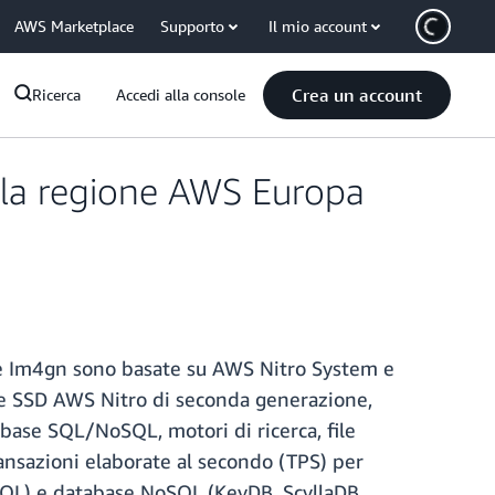
AWS Marketplace
Supporto
Il mio account
Crea un account
Ricerca
Accedi alla console
lla regione AWS Europa
ze Im4gn sono basate su AWS Nitro System e
lle SSD AWS Nitro di seconda generazione,
abase SQL/NoSQL, motori di ricerca, file
ransazioni elaborate al secondo (TPS) per
eSQL) e database NoSQL (KeyDB, ScyllaDB,