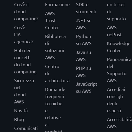
Cos'è il
Formazione
SDK e
un ticket
cloud
strumenti
di
AWS
computing?
supporto
Trust
.NET su
Cos'è
Center
AWS
AWS
l'IA
re:Post
Biblioteca
Python
agentica?
di
su AWS
Knowledge
Hub dei
soluzioni
Center
Java su
concetti
AWS
AWS
Panoramica
di cloud
Centro
del
PHP su
computing
di
Supporto
AWS
Sicurezza
architettura
AWS
JavaScript
nel
Domande
Accedi ai
su AWS
cloud
frequenti
consigli
AWS
tecniche
degli
Novità
e
esperti
relative
Blog
Accessibilit
ai
AWS
Comunicati
prodotti