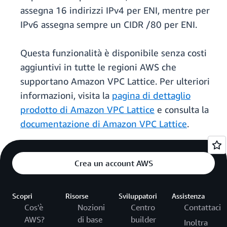
assegna 16 indirizzi IPv4 per ENI, mentre per
IPv6 assegna sempre un CIDR /80 per ENI.
Questa funzionalità è disponibile senza costi
aggiuntivi in tutte le regioni AWS che
supportano Amazon VPC Lattice. Per ulteriori
informazioni, visita la
pagina di dettaglio
prodotto di Amazon VPC Lattice
e consulta la
documentazione di Amazon VPC Lattice
.
Crea un account AWS
Scopri
Risorse
Sviluppatori
Assistenza
Cos'è
Nozioni
Centro
Contattaci
AWS?
di base
builder
Inoltra