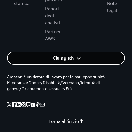
stampa
Note
Report
legali
degli
analisti
Partner
AWS
English
Amazon è un datore di lavoro per le pari opportunità:
Minoranza/Donne/Disabilità/Veterano/Identità di
genere/Orientamento sessuale/Età.
Torna all'inizio