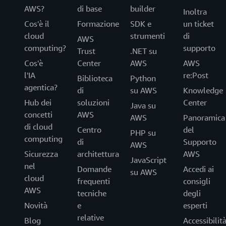
AWS?
di base
builder
Inoltra
Cos'è il
Formazione
SDK e
un ticket
cloud
strumenti
di
AWS
computing?
supporto
Trust
.NET su
Cos'è
Center
AWS
AWS
l'IA
re:Post
Biblioteca
Python
agentica?
di
su AWS
Knowledge
Hub dei
soluzioni
Center
Java su
concetti
AWS
AWS
Panoramica
di cloud
Centro
del
PHP su
computing
di
Supporto
AWS
Sicurezza
architettura
AWS
JavaScript
nel
Domande
Accedi ai
su AWS
cloud
frequenti
consigli
AWS
tecniche
degli
Novità
e
esperti
relative
Blog
Accessibilit