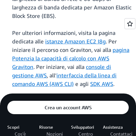
larghezza di banda dedicata per Amazon Elastic
Block Store (EBS).
Per ulteriori informazioni, visita la pagina
dedicata alle
istanze Amazon EC2 I8g
. Per
iniziare il percorso con Graviton, vai alla
pagina
Potenzia la capacità di calcolo con AWS
Graviton
. Per iniziare, vai alla
console di
gestione AWS
, all'
interfaccia della linea di
comando AWS (AWS CLI)
e agli
SDK AWS
.
Crea un account AWS
Scopri
Risorse
Sviluppatori
Assistenza
Cos'è
Nozioni
Centro
Contattaci