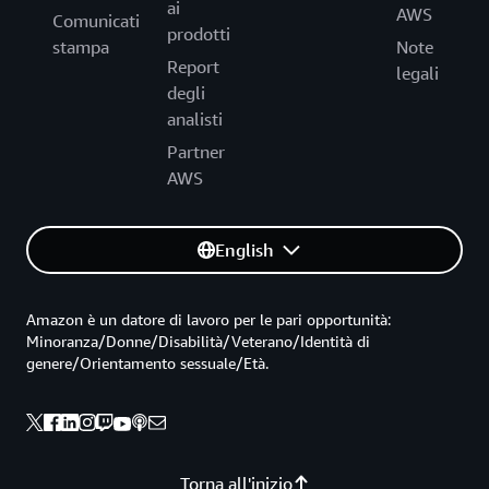
ai
AWS
Comunicati
prodotti
stampa
Note
Report
legali
degli
analisti
Partner
AWS
English
Amazon è un datore di lavoro per le pari opportunità:
Minoranza/Donne/Disabilità/Veterano/Identità di
genere/Orientamento sessuale/Età.
Torna all'inizio